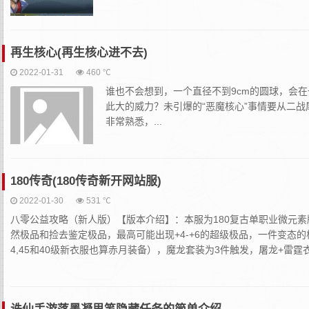
再生核心(再生核心进不去)
2022-01-31
460 ℃
谁也不会想到，一个直径不到9cm的圆球，会
此大的威力？未引爆的“恶魔核心”事情要从二战尾
非常熟悉，...
180传奇(180传奇新开网站服)
2022-01-30
531 ℃
八零公益攻略（新人版）【版本介绍】：本服为180复古单职业微元
然极品和捡去鉴定极品，最高可能出现+4-+6的超级极品，一件变态的
4,45和40级新衣服也算赤月装备），魔龙套装为3件触发，屠龙+雷霆