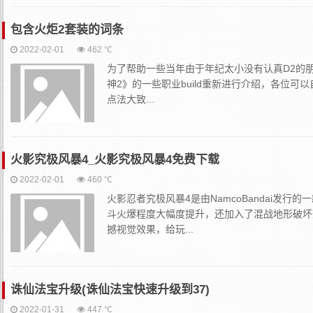
包含火炬2套装的词条
2022-02-01
462 ℃
为了帮助一些当年由于年纪太小没有认真D2的朋
神2》的一些职业build重新进行介绍，各位
点法大致...
火影究极风暴4_火影究极风暴4免费下载
2022-02-01
460 ℃
火影忍者究极风暴4是由NamcoBandai
斗火爆程度大幅度提升，还加入了混战地形破坏
撼视觉效果，给玩...
诛仙法宝升级(诛仙法宝快速升级到37)
2022-01-31
447 ℃