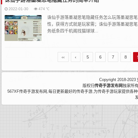
诛仙手游落墨凝思笔隐藏任务的简单介绍
2022-01-30
474 ℃
诛仙手游落墨凝思笔隐藏任务怎么玩落墨凝思笔
性，获得方式就是玩家需；诛仙手游落墨凝思笔
务纸条四千机阁找猫球球...
‹‹
‹
5
6
7
8
Copyright 2018-2023
版权归
传奇手游发布网
独家所有
567XF传奇手游发布网,每日更新最好的传奇手游,为传奇手游玩家提供各种传奇