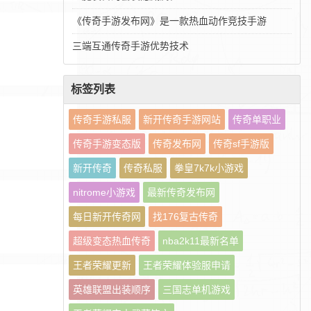
《传奇手游发布网》是一款热血动作竞技手游
三端互通传奇手游优势技术
标签列表
传奇手游私服
新开传奇手游网站
传奇单职业
传奇手游变态版
传奇发布网
传奇sf手游版
新开传奇
传奇私服
拳皇7k7k小游戏
nitrome小游戏
最新传奇发布网
每日新开传奇网
找176复古传奇
超级变态热血传奇
nba2k11最新名单
王者荣耀更新
王者荣耀体验服申请
英雄联盟出装顺序
三国志单机游戏