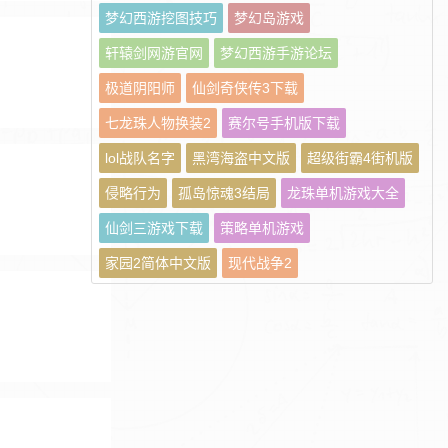
梦幻西游挖图技巧
梦幻岛游戏
轩辕剑网游官网
梦幻西游手游论坛
极道阴阳师
仙剑奇侠传3下载
七龙珠人物换装2
赛尔号手机版下载
lol战队名字
黑湾海盗中文版
超级街霸4街机版
侵略行为
孤岛惊魂3结局
龙珠单机游戏大全
仙剑三游戏下载
策略单机游戏
家园2简体中文版
现代战争2