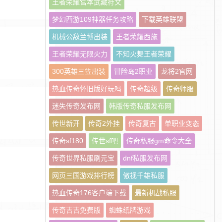
王者荣耀宫本武藏符文
梦幻西游109神器任务攻略
下载英雄联盟
机械公敌兰博出装
王者荣耀西施
王者荣耀无限火力
不知火舞王者荣耀
300英雄三笠出装
冒险岛2职业
龙将2官网
热血传奇怀旧版好玩吗
传奇超级
传奇师服
迷失传奇发布网
韩版传奇私服发布网
传世新开
传奇2外挂
传奇复古
单职业变态
传奇sf180
传世sf吧
传奇私服gm命令大全
传奇世界私服刷元宝
dnf私服发布网
网页三国游戏排行榜
傲视千雄私服
热血传奇176客户端下载
最新机战私服
传奇吉吉免费版
蜘蛛纸牌游戏