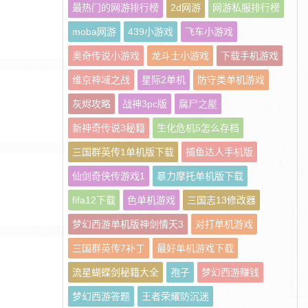
最热门的网游排行榜
2d网游
网游私服排行榜
moba网游
439小游戏
飞车小游戏
奥奇传说小游戏
龙斗士小游戏
下载手机游戏
维京神域之战
星际2单机
防守类单机游戏
灰烬攻略
战神3pc版
腐尸之屋
新神奇传说3秘籍
生化危机5怎么存档
三国群英传1单机版下载
捕鱼达人手机版
仙剑奇侠传游戏1
暴力摩托单机版下载
fifa12下载
色单机游戏
三国志13修改器
梦幻西游单机版神剑情天3
对打单机游戏
三国群英传7补丁
最好单机游戏下载
流星蝴蝶剑秘籍大全
孢子
梦幻西游赚钱
梦幻西游答题
王者荣耀防沉迷